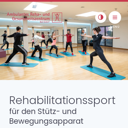
Skip to content
Toggle navigat
Rehabilitationssport
Übersicht
für den Stütz- und
Formen der Rehabilitation
Bewegungsapparat
MBOR